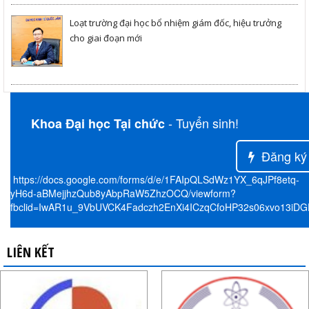
Loạt trường đại học bổ nhiệm giám đốc, hiệu trưởng
cho giai đoạn mới
- Tuyển sinh!
Khoa Đại học Tại chức
Đăng ký
https://docs.google.com/forms/d/e/1FAIpQLSdWz1YX_6qJPf8etq-
yH6d-aBMejjhzQub8yAbpRaW5ZhzOCQ/viewform?
fbclid=IwAR1u_9VbUVCK4Fadczh2EnXi4ICzqCfoHP32s06xvo13iD
LIÊN KẾT