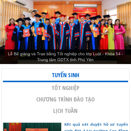
Lễ Bế giảng và Trao bằng Tốt nghiệp cho lớp Luật - Khóa 54 -
Trung tâm GDTX tỉnh Phú Yên
TUYỂN SINH
TỐT NGHIỆP
CHƯƠNG TRÌNH ĐÀO TẠO
LỊCH TUẦN
Kết quả xét duyệt hồ sơ tuyển
sinh đợt 4 tại trường Cao đẳng